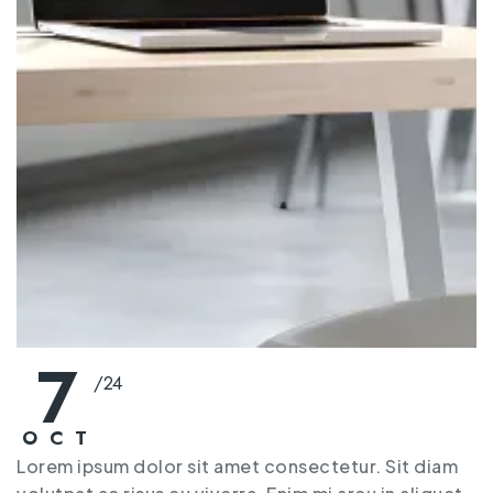
Blog Style
Blog Style One
Blog Style Two
Blog Style Three
Blog Details
Contact
Contact One
Contact Two
Contact Three
7
/
24
OCT
Lorem ipsum dolor sit amet consectetur. Sit diam