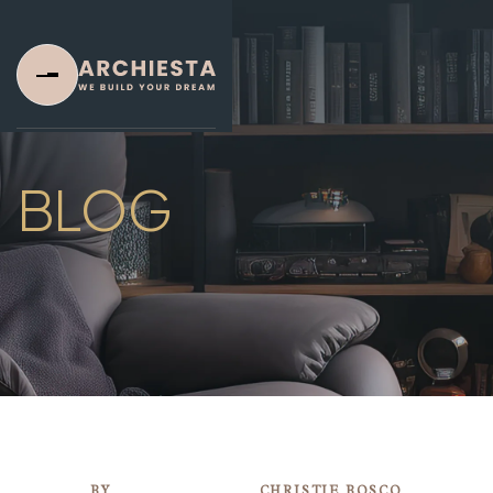
BLOG
Home
Home One
Home Two
Home Three
About Us
BY
CHRISTIE BOSCO